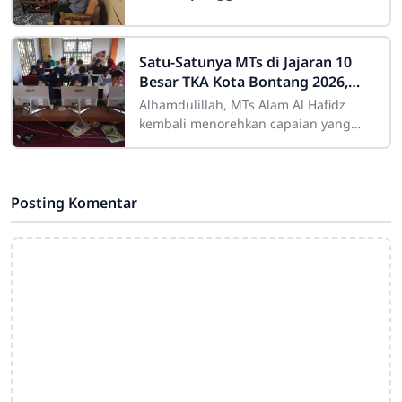
Satu-Satunya MTs di Jajaran 10
Besar TKA Kota Bontang 2026,
MTs Alam Al Hafidz Torehkan
Alhamdulillah, MTs Alam Al Hafidz
Prestasi Membanggakan
kembali menorehkan capaian yang
membanggakan dalam hasil Tes
Kemampuan Akademik (TKA) Tahun
2026 tingkat SMP/MTs
Posting Komentar