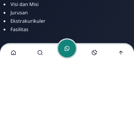
Visi dan Misi
Jurusan
Ekstrakurikuler
Fasilitas
Alamat Kami
Jl. Arief Rahman Hakim KM 3, Kelurahan Belimbing,
Kecamatan Bontang Barat, Kota Bontang, Kalimantan
Timur.
Copyright ©
2026
- All Rights Reserved