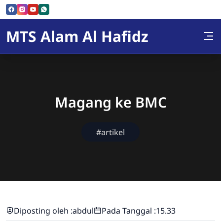
Skip to Content
MTS Alam Al Hafidz
Magang ke BMC
#artikel
Diposting oleh :
abdul
Pada Tanggal :
15.33