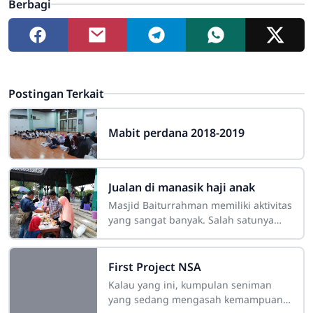
Berbagi
Postingan Terkait
Mabit perdana 2018-2019
Jualan di manasik haji anak
Masjid Baiturrahman memiliki aktivitas
yang sangat banyak. Salah satunya
manasik haji anak. . Dan, momen itu
tidak di sia-sia kan untuk berjualan
oleh
First Project NSA
Kalau yang ini, kumpulan seniman
yang sedang mengasah kemampuan