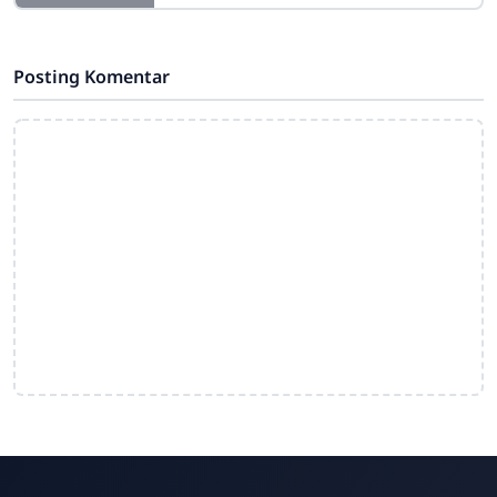
nya. Dan projects pertama yang
didapat adalah membuay gambar 3D
di ruang tunggu SD
Posting Komentar