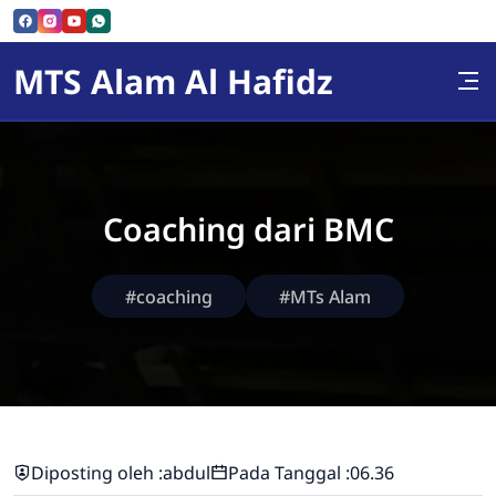
Skip to Content
MTS Alam Al Hafidz
Coaching dari BMC
#coaching
#MTs Alam
Diposting oleh :
abdul
Pada Tanggal :
06.36